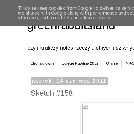
This site uses cookies from Google to deliver its servi
are shared with Google along with performance and secu
statistics, and to detect and address abuse.
greenrabbitsland
czyli Kruliczy notes rzeczy ulotnych i dziwn
Strona główna
Zdjęcie tygodnia 2012
O mnie
MIA
wtorek, 14 czerwca 2011
Sketch #158