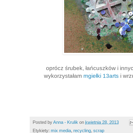
oprócz śrubek, łańcuszków i inny
wykorzystałam
mgiełki 13arts
i wr
Posted by
Anna - Krulik
on
kwietnia 28, 2013
Etykiety:
mix media
,
recycling
,
scrap