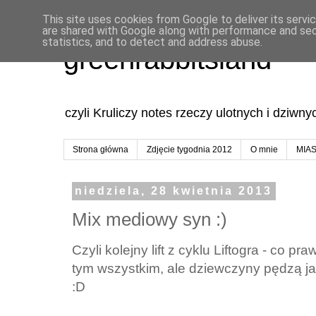
This site uses cookies from Google to deliver its servi
are shared with Google along with performance and secu
statistics, and to detect and address abuse.
greenrabbitsland
czyli Kruliczy notes rzeczy ulotnych i dziwn
Strona główna
Zdjęcie tygodnia 2012
O mnie
MIA
niedziela, 28 kwietnia 2013
Mix mediowy syn :)
Czyli kolejny lift z cyklu Liftogra - co 
tym wszystkim, ale dziewczyny pędzą jak
:D