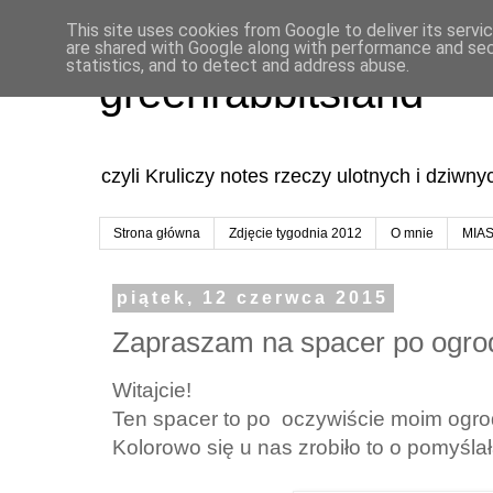
This site uses cookies from Google to deliver its servi
are shared with Google along with performance and secu
statistics, and to detect and address abuse.
greenrabbitsland
czyli Kruliczy notes rzeczy ulotnych i dziwn
Strona główna
Zdjęcie tygodnia 2012
O mnie
MIA
piątek, 12 czerwca 2015
Zapraszam na spacer po ogro
Witajcie!
Ten spacer to po oczywiście moim ogrod
Kolorowo się u nas zrobiło to o pomyśla