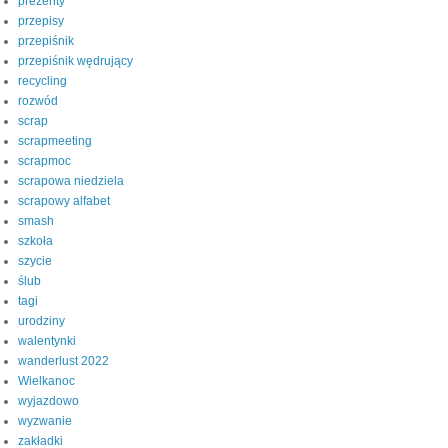
prezenty
przepisy
przepiśnik
przepiśnik wędrujący
recycling
rozwód
scrap
scrapmeeting
scrapmoc
scrapowa niedziela
scrapowy alfabet
smash
szkoła
szycie
ślub
tagi
urodziny
walentynki
wanderlust 2022
Wielkanoc
wyjazdowo
wyzwanie
zakładki