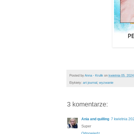
Posted by
Anna - Krulik
on
kwietnia 05, 2024
Etykiety:
art journal
,
wyzwanie
3 komentarze:
Ania and quilling
7 kwietnia 20
Super
Odpowiedz