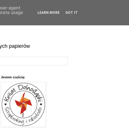
 user-agent
nerate usage
LEARN MORE
GOT IT
wych papierów
Jestem częścią: