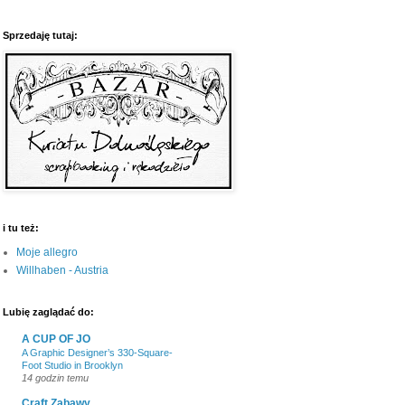
Sprzedaję tutaj:
i tu też:
Moje allegro
Willhaben - Austria
Lubię zaglądać do:
A CUP OF JO
A Graphic Designer’s 330-Square-
Foot Studio in Brooklyn
14 godzin temu
Craft Zabawy