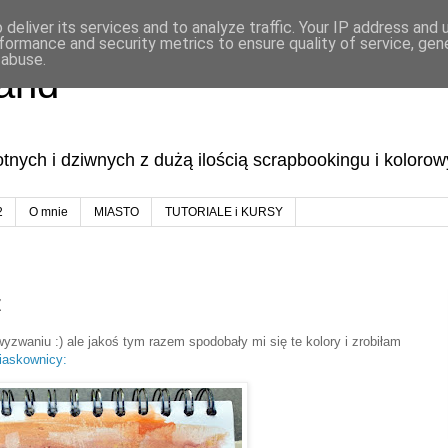
deliver its services and to analyze traffic. Your IP address and
formance and security metrics to ensure quality of service, ge
 abuse.
land
lotnych i dziwnych z dużą ilością scrapbookingu i koloro
2
O mnie
MIASTO
TUTORIALE i KURSY
z
zwaniu :) ale jakoś tym razem spodobały mi się te kolory i zrobiłam
iaskownicy: