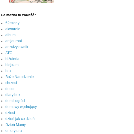
Co można tu znaleźć?
52strony
akwarele
album
art journal
art wizytownik
ATC
biżuteria
blejtram
box
Boże Narodzenie
chrzest
decor
diary box
dom i ogród
domowy wędrujący
dzieci
dzień jak co dzień
Dzień Mamy
emerytura