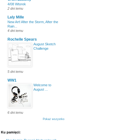
4/08 Wtorek
2 dni temu
Laly Mille
New Art! After the Storm, After the
Rain...
4 dni temu
Rochelle Spears
August Sketch
Challenge
5 dni temu
WW1
Welcome to
August ...
6 dni temu
Pokaż wszystko
Ku pamięci: