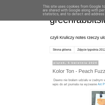
This site uses cookies from Google to 
are shared with Google along with per
statistics, and to detect and address
greenrabbits
czyli Kruliczy notes rzeczy u
Strona główna
Zdjęcie tygodnia 201
piątek, 5 kwietnia 2024
Kolor Ton - Peach Fuz
Dawno nie brałam udziału w żadnym wy
wpis do art journala na wyzwanie
Art P