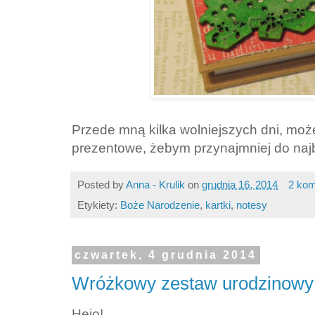
Przede mną kilka wolniejszych dni, moż
prezentowe, żebym przynajmniej do najb
Posted by
Anna - Krulik
on
grudnia 16, 2014
2 kom
Etykiety:
Boże Narodzenie
,
kartki
,
notesy
czwartek, 4 grudnia 2014
Wróżkowy zestaw urodzinowy
Hejo!