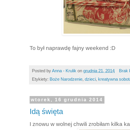
To był naprawdę fajny weekend :D
Posted by
Anna - Krulik
on
grudnia 21, 2014
Brak 
Etykiety:
Boże Narodzenie
,
dzieci
,
kreatywna sobot
wtorek, 16 grudnia 2014
Idą święta
I znowu w wolnej chwili zrobiłam kilka k