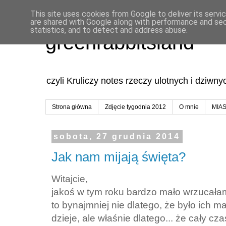
This site uses cookies from Google to deliver its servi
are shared with Google along with performance and secu
statistics, and to detect and address abuse.
greenrabbitsland
czyli Kruliczy notes rzeczy ulotnych i dziwn
Strona główna
Zdjęcie tygodnia 2012
O mnie
MIA
sobota, 27 grudnia 2014
Jak nam mijają święta?
Witajcie,
jakoś w tym roku bardzo mało wrzucałam
to bynajmniej nie dlatego, że było ich m
dzieje, ale właśnie dlatego... że cały cz