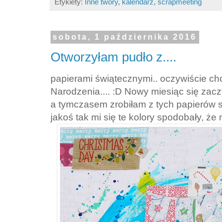
Etykiety:
Inne twory
,
kalendarz
,
scrapmeeting
sobota, 1 października 2016
Otworzyłam pudło z....
papierami świątecznymi.. oczywiście ch
Narodzenia.... :D Nowy miesiąc się zac
a tymczasem zrobiłam z tych papierów s
jakoś tak mi się te kolory spodobały, ż