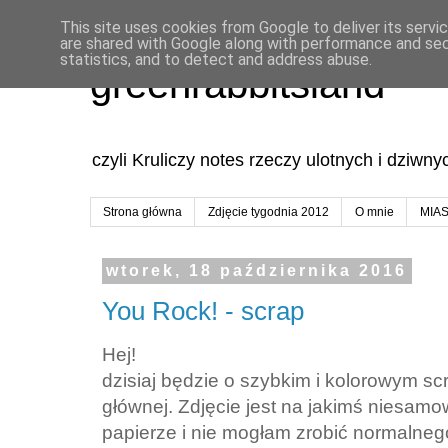
This site uses cookies from Google to deliver its servi
are shared with Google along with performance and secu
statistics, and to detect and address abuse.
greenrabbitsland
czyli Kruliczy notes rzeczy ulotnych i dziwn
Strona główna
Zdjęcie tygodnia 2012
O mnie
MIA
wtorek, 18 października 2016
You Rock! - scrap
Hej!
dzisiaj będzie o szybkim i kolorowym sc
głównej. Zdjęcie jest na jakimś niesamo
papierze i nie mogłam zrobić normalnego