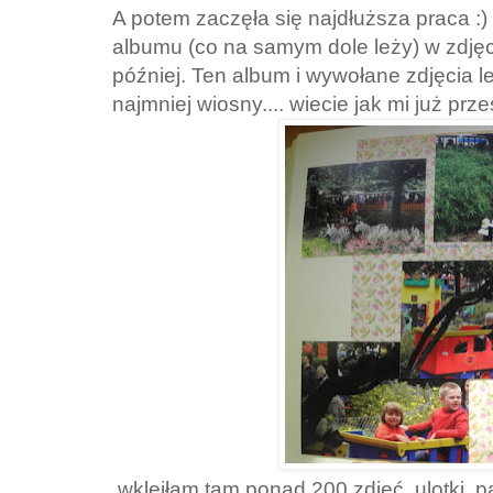
A potem zaczęła się najdłuższa praca :)
albumu (co na samym dole leży) w zdjęcia
później. Ten album i wywołane zdjęcia l
najmniej wiosny.... wiecie jak mi już prz
wkleiłam tam ponad 200 zdjęć, ulotki, pap