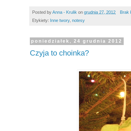
Posted by
Anna - Krulik
on
grudnia 27, 2012
Brak 
Etykiety:
Inne twory
,
notesy
poniedziałek, 24 grudnia 2012
Czyja to choinka?