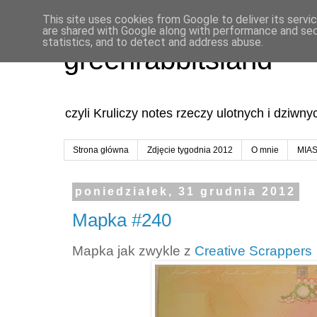
This site uses cookies from Google to deliver its servi
are shared with Google along with performance and secu
statistics, and to detect and address abuse.
greenrabbitsland
czyli Kruliczy notes rzeczy ulotnych i dziwn
Strona główna
Zdjęcie tygodnia 2012
O mnie
MIA
poniedziałek, 31 grudnia 2012
Mapka #240
Mapka jak zwykle z
Creative Scrappers