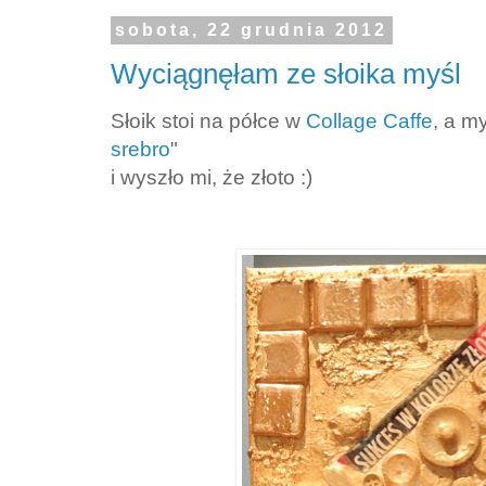
sobota, 22 grudnia 2012
Wyciągnęłam ze słoika myśl
Słoik stoi na półce w
Collage Caffe
, a m
srebro
"
i wyszło mi, że złoto :)