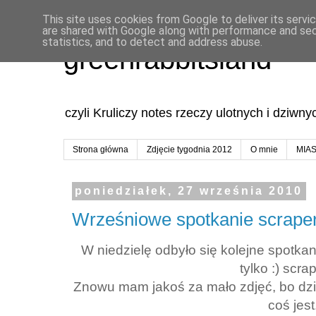
This site uses cookies from Google to deliver its servi
are shared with Google along with performance and secu
statistics, and to detect and address abuse.
greenrabbitsland
czyli Kruliczy notes rzeczy ulotnych i dziwn
Strona główna
Zdjęcie tygodnia 2012
O mnie
MIA
poniedziałek, 27 września 2010
Wrześniowe spotkanie scrape
W niedzielę odbyło się kolejne spotkan
tylko :) scra
Znowu mam jakoś za mało zdjęć, bo dzia
coś jes