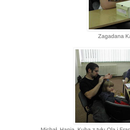
Zagadana Ka
Michał, Hania, Kuba z tyłu Ola i Fran