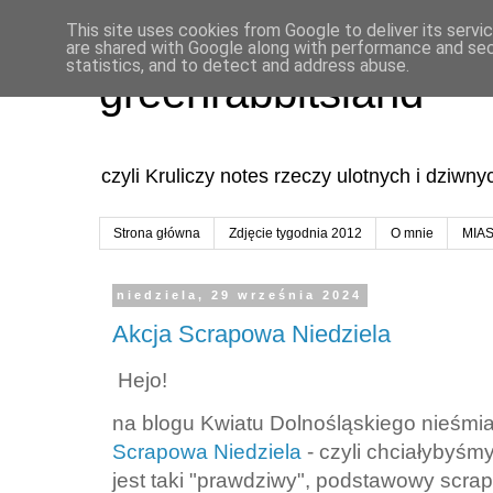
This site uses cookies from Google to deliver its servi
are shared with Google along with performance and secu
statistics, and to detect and address abuse.
greenrabbitsland
czyli Kruliczy notes rzeczy ulotnych i dziwn
Strona główna
Zdjęcie tygodnia 2012
O mnie
MIA
niedziela, 29 września 2024
Akcja Scrapowa Niedziela
Hejo!
na blogu Kwiatu Dolnośląskiego nieśmia
Scrapowa Niedziela
- czyli chciałybyśm
jest taki "prawdziwy", podstawowy scra