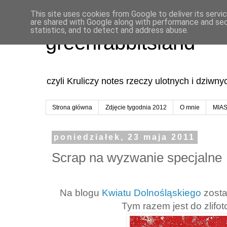
This site uses cookies from Google to deliver its servi
are shared with Google along with performance and secu
statistics, and to detect and address abuse.
greenrabbitsland
czyli Kruliczy notes rzeczy ulotnych i dziwn
Strona główna
Zdjęcie tygodnia 2012
O mnie
MIA
poniedziałek, 23 maja 2011
Scrap na wyzwanie specjalne
Na blogu
Kwiatu Dolnośląskiego
zosta
Tym razem jest do zlifot