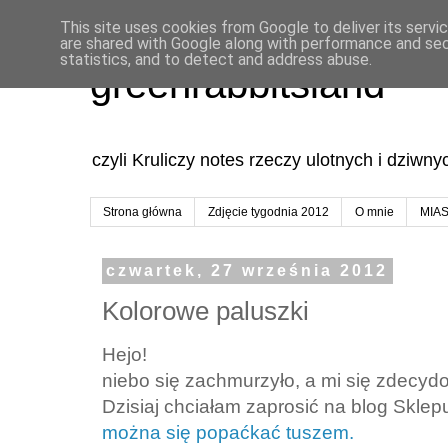
This site uses cookies from Google to deliver its servi
are shared with Google along with performance and secu
statistics, and to detect and address abuse.
greenrabbitsland
czyli Kruliczy notes rzeczy ulotnych i dziwn
Strona główna
Zdjęcie tygodnia 2012
O mnie
MIA
czwartek, 27 września 2012
Kolorowe paluszki
Hejo!
niebo się zachmurzyło, a mi się zdecyd
Dzisiaj chciałam zaprosić na blog Skle
można się popaćkać tuszem.