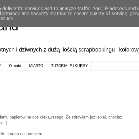
deliver its services and to analyze traffic. Your IP address and
formance and security metrics to ensure quality of service, ge
 abuse.
land
lotnych i dziwnych z dużą ilością scrapbookingu i koloro
2
O mnie
MIASTO
TUTORIALE i KURSY
ianiu papierów na coś ciekawszego. Ze zdrowiem już lepiej, chociaż
ia :)
ik i kartka do kompletu: