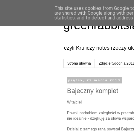
This site uses cookies from Google to 
are shared with Google along with per
statistics, and to detect and address
greenrabbits
czyli Kruliczy notes rzeczy u
Strona główna
Zdjęcie tygodnia 201
piątek, 22 marca 2013
Bajeczny komplet
Witajcie!
Powoli nadrabiam zaległości w przerab
nie idealnie - dziękuję za słowa wsparc
Dzisiaj z samego rana powstał Bajeczn