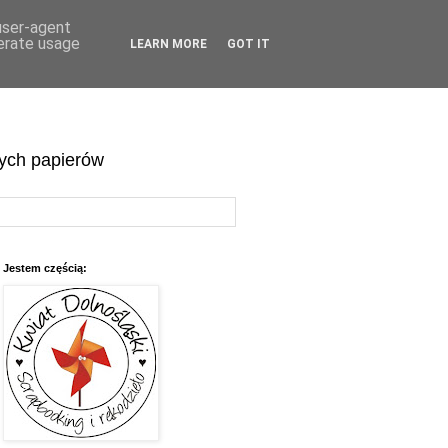
 user-agent
nerate usage
LEARN MORE
GOT IT
wych papierów
Jestem częścią: