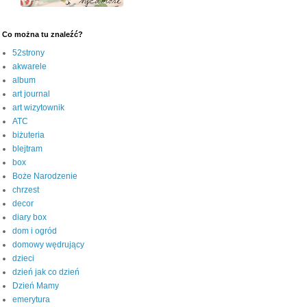
Co można tu znaleźć?
52strony
akwarele
album
art journal
art wizytownik
ATC
biżuteria
blejtram
box
Boże Narodzenie
chrzest
decor
diary box
dom i ogród
domowy wędrujący
dzieci
dzień jak co dzień
Dzień Mamy
emerytura