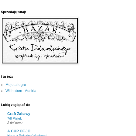
Sprzedaję tutaj:
i tu też:
Moje allegro
Willhaben - Austria
Lubię zaglądać do:
Craft Zabawy
7/8 Piątek
2 dni temu
A CUP OF JO
Have a Relaxing Weekend.