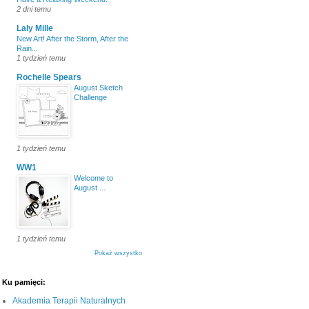
2 dni temu
Laly Mille
New Art! After the Storm, After the
Rain...
1 tydzień temu
Rochelle Spears
August Sketch
Challenge
1 tydzień temu
WW1
Welcome to
August ...
1 tydzień temu
Pokaż wszystko
Ku pamięci:
Akademia Terapii Naturalnych