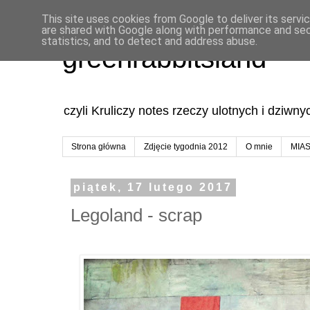
This site uses cookies from Google to deliver its servi
are shared with Google along with performance and secu
statistics, and to detect and address abuse.
greenrabbitsland
czyli Kruliczy notes rzeczy ulotnych i dziwn
Strona główna
Zdjęcie tygodnia 2012
O mnie
MIA
piątek, 17 lutego 2017
Legoland - scrap