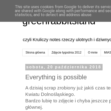
This site uses cookies from Google to deliver its servi
are shared with Google along with performance and secu
statistics, and to detect and address abuse.
greenrabbitsland
czyli Kruliczy notes rzeczy ulotnych i dziwn
Strona główna
Zdjęcie tygodnia 2012
O mnie
MIA
sobota, 20 października 2018
Everything is possible
A dzisiaj scrap zrobiony już jakiś czas
Kwiatu Dolnośląskiego.
Bardzo lubię to zdjęcie i chyba jeszcze p
głównej.