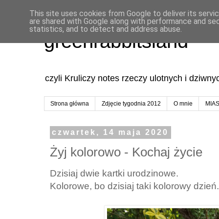
This site uses cookies from Google to deliver its servi
are shared with Google along with performance and secu
statistics, and to detect and address abuse.
greenrabbitsland
czyli Kruliczy notes rzeczy ulotnych i dziwn
Strona główna
Zdjęcie tygodnia 2012
O mnie
MIA
czwartek, 14 maja 2020
Żyj kolorowo - Kochaj życie
Dzisiaj dwie kartki urodzinowe.
Kolorowe, bo dzisiaj taki kolorowy dzień.