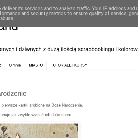
deliver its services and to analyze traffic. Your IP address and
formance and security metrics to ensure quality of service, ge
 abuse.
land
lotnych i dziwnych z dużą ilością scrapbookingu i koloro
2
O mnie
MIASTO
TUTORIALE i KURSY
arodzenie
e pierwsze kartki zrobione na Boże Narodzenie.
planuję jak zwykle wysłać ich dość sporo.