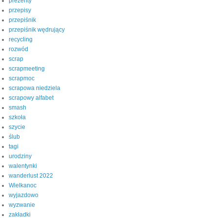
prezenty
przepisy
przepiśnik
przepiśnik wędrujący
recycling
rozwód
scrap
scrapmeeting
scrapmoc
scrapowa niedziela
scrapowy alfabet
smash
szkoła
szycie
ślub
tagi
urodziny
walentynki
wanderlust 2022
Wielkanoc
wyjazdowo
wyzwanie
zakładki