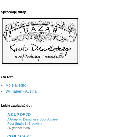
Sprzedaję tutaj:
i tu też:
Moje allegro
Willhaben - Austria
Lubię zaglądać do:
A CUP OF JO
A Graphic Designer’s 330-Square-
Foot Studio in Brooklyn
20 godzin temu
Craft Zabawy