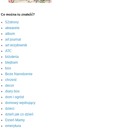
Co można tu znaleźć?
52strony
akwarele
album
art journal
art wizytownik
ATC
biżuteria
blejtram
box
Boże Narodzenie
chrzest
decor
diary box
dom i ogród
domowy wędrujący
dzieci
dzień jak co dzień
Dzień Mamy
emerytura