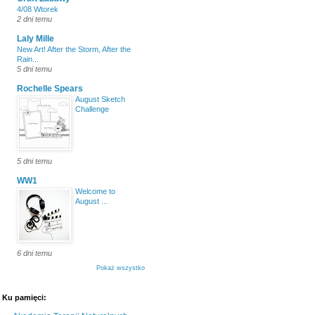
4/08 Wtorek
2 dni temu
Laly Mille
New Art! After the Storm, After the
Rain...
5 dni temu
Rochelle Spears
August Sketch
Challenge
5 dni temu
WW1
Welcome to
August ...
6 dni temu
Pokaż wszystko
Ku pamięci: