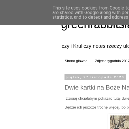
This site uses cookies from Google to 
are shared with Google along with per
statistics, and to detect and address
greenrabbits
czyli Kruliczy notes rzeczy u
Strona główna
Zdjęcie tygodnia 201
piątek, 27 listopada 2020
Dwie kartki na Boże N
Dzisiaj chciałabym pokazać tutaj dwi
Będzie ich jeszcze trochę więcej, bo 