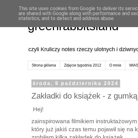
This site uses cookies from Google to deliver its servi
are shared with Google along with performance and secu
statistics, and to detect and address abuse.
greenrabbitsland
czyli Kruliczy notes rzeczy ulotnych i dziwn
Strona główna
Zdjęcie tygodnia 2012
O mnie
MIA
środa, 9 października 2024
Zakładki do książek - z gumką
Hej!
zainspirowana filmikiem instruktażowym
który już jakiś czas temu pojawił się na
zrobiłam kilka zakładek do książek.