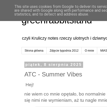
This site uses cookies from Google to deliver its servi
are shared with Google along with performance and secu
statistics, and to detect and address abuse.
greenrabbitsland
czyli Kruliczy notes rzeczy ulotnych i dziwn
Strona główna
Zdjęcie tygodnia 2012
O mnie
MIA
piątek, 8 sierpnia 2025
ATC - Summer Vibes
Hej!
nie wiem co mnie opętało, bo normalnie n
się nimi nie wymieniam, aż tu nagle mnie