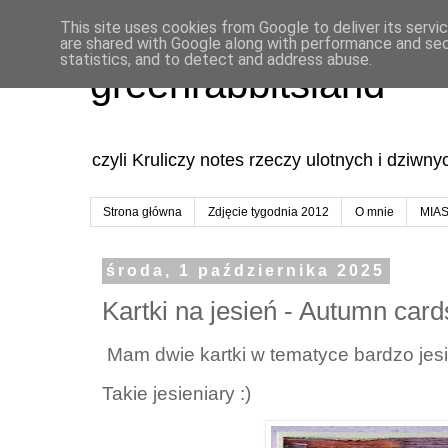
This site uses cookies from Google to deliver its servi
are shared with Google along with performance and secu
statistics, and to detect and address abuse.
greenrabbitsland
czyli Kruliczy notes rzeczy ulotnych i dziwn
Strona główna
Zdjęcie tygodnia 2012
O mnie
MIA
środa, 1 października 2025
Kartki na jesień - Autumn card
Mam dwie kartki w tematyce bardzo jes
Takie jesieniary :)