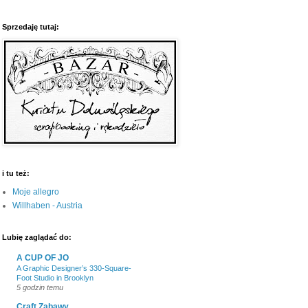
Sprzedaję tutaj:
i tu też:
Moje allegro
Willhaben - Austria
Lubię zaglądać do:
A CUP OF JO
A Graphic Designer’s 330-Square-
Foot Studio in Brooklyn
5 godzin temu
Craft Zabawy