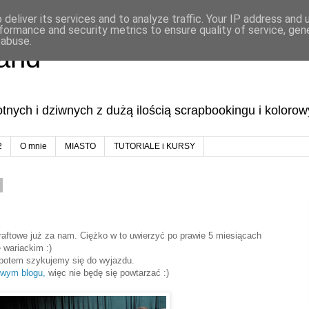
deliver its services and to analyze traffic. Your IP address and
formance and security metrics to ensure quality of service, ge
 abuse.
land
lotnych i dziwnych z dużą ilością scrapbookingu i koloro
2
O mnie
MIASTO
TUTORIALE i KURSY
raftowe już za nam. Ciężko w to uwierzyć po prawie 5 miesiącach
 wariackim :)
potem szykujemy się do wyjazdu.
owym blogu,
więc nie będę się powtarzać :)