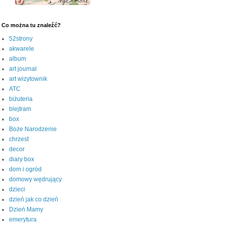
Co można tu znaleźć?
52strony
akwarele
album
art journal
art wizytownik
ATC
biżuteria
blejtram
box
Boże Narodzenie
chrzest
decor
diary box
dom i ogród
domowy wędrujący
dzieci
dzień jak co dzień
Dzień Mamy
emerytura