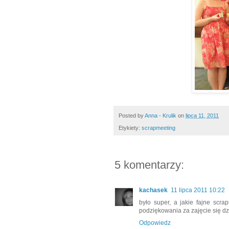
Posted by
Anna - Krulik
on
lipca 11, 2011
Etykiety:
scrapmeeting
5 komentarzy:
kachasek
11 lipca 2011 10:22
było super, a jakie fajne scra
podziękowania za zajęcie się dz
Odpowiedz