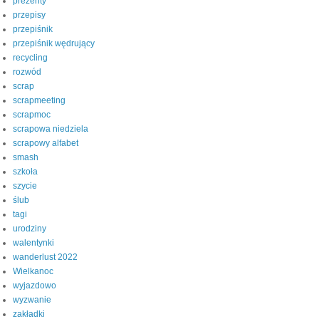
prezenty
przepisy
przepiśnik
przepiśnik wędrujący
recycling
rozwód
scrap
scrapmeeting
scrapmoc
scrapowa niedziela
scrapowy alfabet
smash
szkoła
szycie
ślub
tagi
urodziny
walentynki
wanderlust 2022
Wielkanoc
wyjazdowo
wyzwanie
zakładki