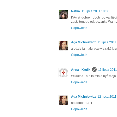
Natka
11 lipca 2011 10:36
KAwał dobrej roboty odwaliliś
zasłużonego odpoczynku Wam ż
Odpowiedz
Aga Michniewicz
11 lipca 2011
a gdzie ja malująca wiatrak? kr
Odpowiedz
Anna - Krulik
11 lipca 201
Wikucha - ale to miała być moja 
Odpowiedz
Aga Michniewicz
12 lipca 2011
no doooobra :)
Odpowiedz