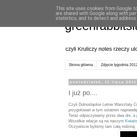
This site uses cookies from Google to 
are shared with Google along with per
statistics, and to detect and address
greenrabbits
czyli Kruliczy notes rzeczy u
Strona główna
Zdjęcie tygodnia 201
poniedziałek, 11 lipca 2011
I już po....
Czyli Dolnośląskie Letnie Warsztaty C
przygotowań w tym ostatnim naprawdę
Teraz odpoczywamy przez dwa dni, a 
Wszelkie relacje są na naszym
Kwiat
Oczywiście byliśmy tam całą rodziną: