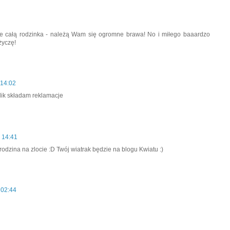
cie całą rodzinka - należą Wam się ogromne brawa! No i miłego baaardzo
yczę!
 14:02
ulik składam reklamacje
1 14:41
rodzina na zlocie :D Twój wiatrak będzie na blogu Kwiatu :)
 02:44