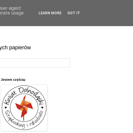
 user-agent
nerate usage
LEARN MORE
GOT IT
wych papierów
Jestem częścią: