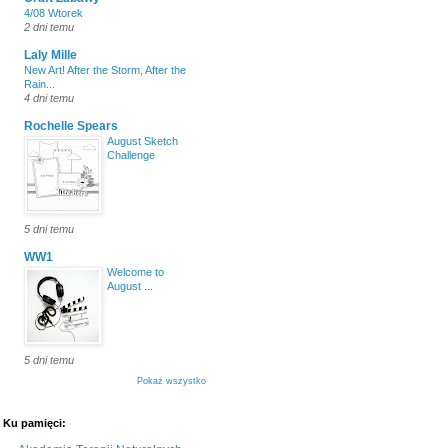
4/08 Wtorek
2 dni temu
Laly Mille
New Art! After the Storm, After the
Rain...
4 dni temu
Rochelle Spears
August Sketch
Challenge
5 dni temu
WW1
Welcome to
August ...
5 dni temu
Pokaż wszystko
Ku pamięci: