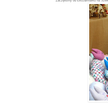
Zaczęliśmy od EkoJarmarku na Szewski