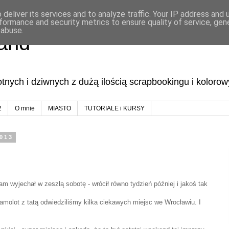
deliver its services and to analyze traffic. Your IP address and
formance and security metrics to ensure quality of service, ge
 abuse.
land
lotnych i dziwnych z dużą ilością scrapbookingu i koloro
2
O mnie
MIASTO
TUTORIALE i KURSY
2013
nam wyjechał w zeszłą sobotę - wrócił równo tydzień później i jakoś tak
amolot z tatą odwiedziliśmy kilka ciekawych miejsc we Wrocławiu. I