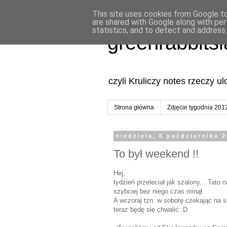
This site uses cookies from Google to 
are shared with Google along with per
statistics, and to detect and address
greenrabbits
czyli Kruliczy notes rzeczy u
Strona główna
Zdjęcie tygodnia 201
niedziela, 6 października 
To był weekend !!
Hej,
tydzień przeleciał jak szalony... Tato 
szybciej bez niego czas minął.
A wczoraj tzn. w sobotę czekając na s
teraz będę się chwalić :D