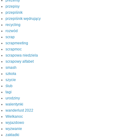
prezenty
przepisy
przepiśnik
przepiśnik wędrujący
recycling
rozwód
scrap
scrapmeeting
scrapmoc
scrapowa niedziela
scrapowy alfabet
smash
szkoła
szycie
ślub
tagi
urodziny
walentynki
wanderlust 2022
Wielkanoc
wyjazdowo
wyzwanie
zakładki