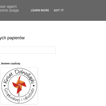
 user-agent
nerate usage
LEARN MORE
GOT IT
wych papierów
Jestem częścią: