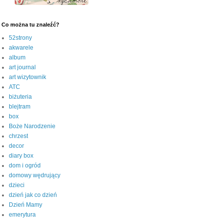
Co można tu znaleźć?
52strony
akwarele
album
art journal
art wizytownik
ATC
biżuteria
blejtram
box
Boże Narodzenie
chrzest
decor
diary box
dom i ogród
domowy wędrujący
dzieci
dzień jak co dzień
Dzień Mamy
emerytura