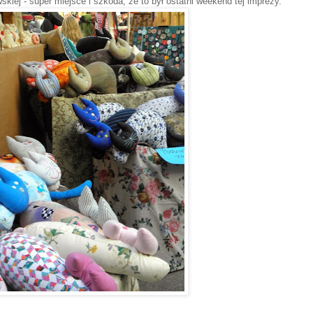
ej - super miejsce i szkoda, że to był ostatni weekend tej imprezy.