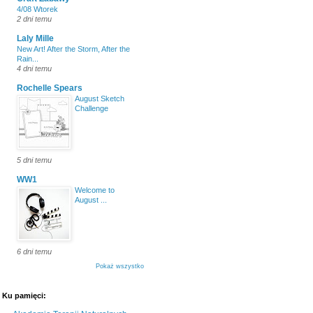
4/08 Wtorek
2 dni temu
Laly Mille
New Art! After the Storm, After the
Rain...
4 dni temu
Rochelle Spears
August Sketch
Challenge
5 dni temu
WW1
Welcome to
August ...
6 dni temu
Pokaż wszystko
Ku pamięci: