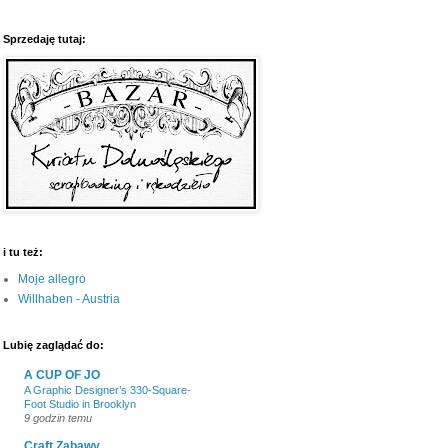
Sprzedaję tutaj:
i tu też:
Moje allegro
Willhaben - Austria
Lubię zaglądać do:
A CUP OF JO
A Graphic Designer’s 330-Square-
Foot Studio in Brooklyn
9 godzin temu
Craft Zabawy