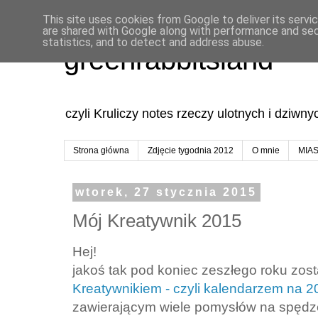
This site uses cookies from Google to deliver its servi
are shared with Google along with performance and secu
statistics, and to detect and address abuse.
greenrabbitsland
czyli Kruliczy notes rzeczy ulotnych i dziwn
Strona główna
Zdjęcie tygodnia 2012
O mnie
MIA
wtorek, 27 stycznia 2015
Mój Kreatywnik 2015
Hej!
jakoś tak pod koniec zeszłego roku zo
Kreatywnikiem - czyli kalendarzem na 
zawierającym wiele pomysłów na spędz