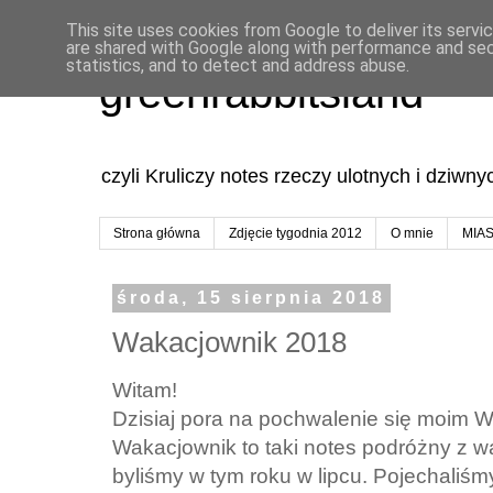
This site uses cookies from Google to deliver its servi
are shared with Google along with performance and secu
statistics, and to detect and address abuse.
greenrabbitsland
czyli Kruliczy notes rzeczy ulotnych i dziwn
Strona główna
Zdjęcie tygodnia 2012
O mnie
MIA
środa, 15 sierpnia 2018
Wakacjownik 2018
Witam!
Dzisiaj pora na pochwalenie się moim 
Wakacjownik to taki notes podróżny z w
byliśmy w tym roku w lipcu. Pojechaliśm