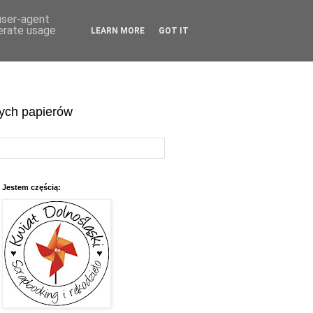
 user-agent
nerate usage
LEARN MORE
GOT IT
wych papierów
Jestem częścią: