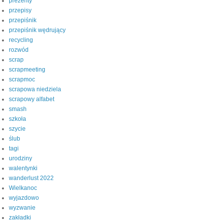
prezenty
przepisy
przepiśnik
przepiśnik wędrujący
recycling
rozwód
scrap
scrapmeeting
scrapmoc
scrapowa niedziela
scrapowy alfabet
smash
szkoła
szycie
ślub
tagi
urodziny
walentynki
wanderlust 2022
Wielkanoc
wyjazdowo
wyzwanie
zakładki