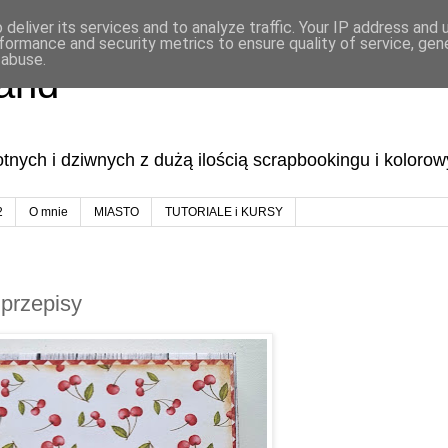
deliver its services and to analyze traffic. Your IP address and
formance and security metrics to ensure quality of service, ge
 abuse.
land
lotnych i dziwnych z dużą ilością scrapbookingu i koloro
2
O mnie
MIASTO
TUTORIALE i KURSY
 przepisy