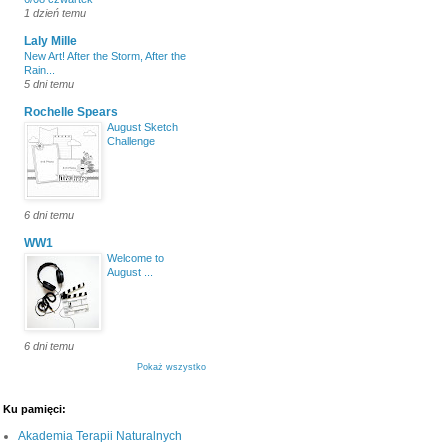
1 dzień temu
Laly Mille
New Art! After the Storm, After the
Rain...
5 dni temu
Rochelle Spears
August Sketch
Challenge
6 dni temu
WW1
Welcome to
August ...
6 dni temu
Pokaż wszystko
Ku pamięci:
Akademia Terapii Naturalnych