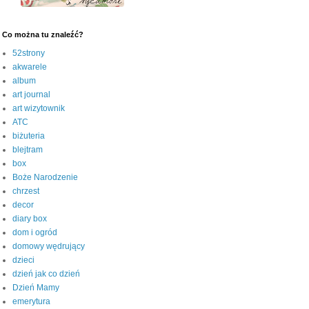
Co można tu znaleźć?
52strony
akwarele
album
art journal
art wizytownik
ATC
biżuteria
blejtram
box
Boże Narodzenie
chrzest
decor
diary box
dom i ogród
domowy wędrujący
dzieci
dzień jak co dzień
Dzień Mamy
emerytura