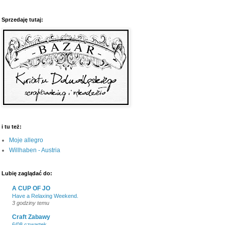
Sprzedaję tutaj:
i tu też:
Moje allegro
Willhaben - Austria
Lubię zaglądać do:
A CUP OF JO
Have a Relaxing Weekend.
3 godziny temu
Craft Zabawy
6/08 czwartek