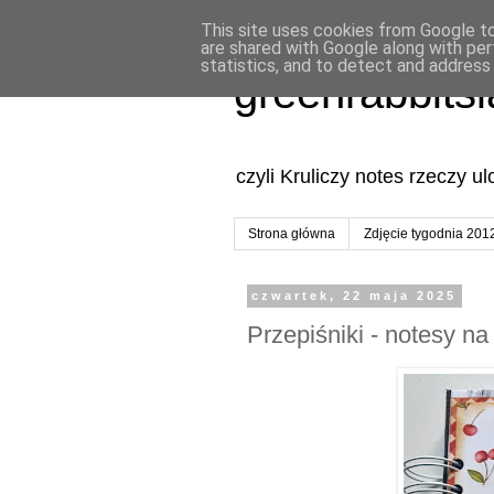
This site uses cookies from Google to 
are shared with Google along with per
statistics, and to detect and address
greenrabbits
czyli Kruliczy notes rzeczy u
Strona główna
Zdjęcie tygodnia 201
czwartek, 22 maja 2025
Przepiśniki - notesy na