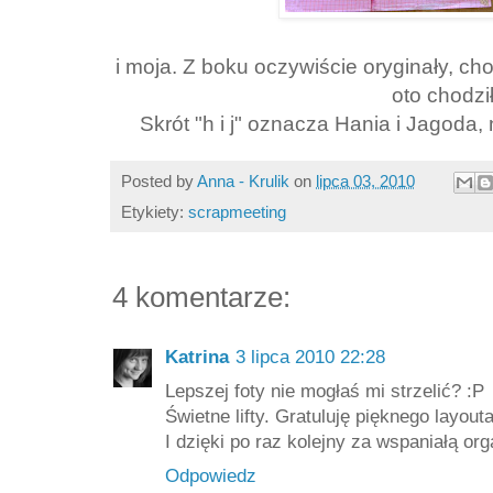
i moja. Z boku oczywiście oryginały, ch
oto chodził
Skrót "h i j" oznacza Hania i Jagoda, 
Posted by
Anna - Krulik
on
lipca 03, 2010
Etykiety:
scrapmeeting
4 komentarze:
Katrina
3 lipca 2010 22:28
Lepszej foty nie mogłaś mi strzelić? :P
Świetne lifty. Gratuluję pięknego layouta
I dzięki po raz kolejny za wspaniałą org
Odpowiedz