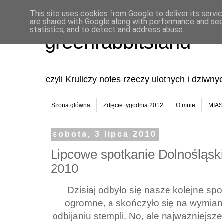
This site uses cookies from Google to deliver its servi
are shared with Google along with performance and secu
statistics, and to detect and address abuse.
greenrabbitsland
czyli Kruliczy notes rzeczy ulotnych i dziwn
Strona główna
Zdjęcie tygodnia 2012
O mnie
MIA
sobota, 3 lipca 2010
Lipcowe spotkanie Dolnośląskic
2010
Dzisiaj odbyło się nasze kolejne spo
ogromne, a skończyło się na wymianac
odbijaniu stempli. No, ale najważniejs