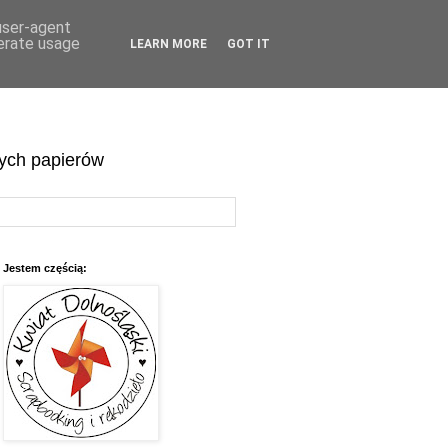
 user-agent
nerate usage
LEARN MORE
GOT IT
wych papierów
Jestem częścią: