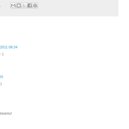
1
 2011 08:34
 :)
55
:)
yzwaniu!