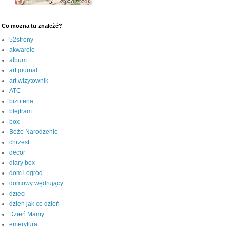
Co można tu znaleźć?
52strony
akwarele
album
art journal
art wizytownik
ATC
biżuteria
blejtram
box
Boże Narodzenie
chrzest
decor
diary box
dom i ogród
domowy wędrujący
dzieci
dzień jak co dzień
Dzień Mamy
emerytura