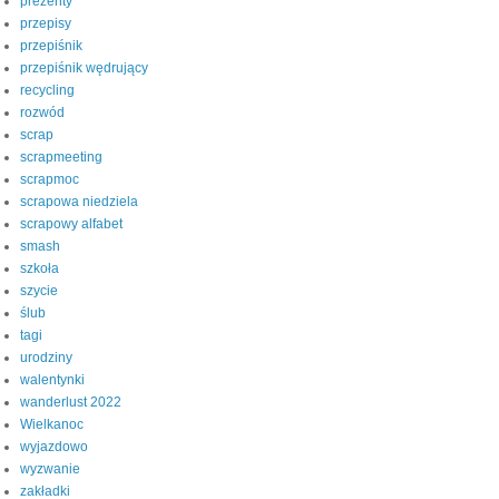
prezenty
przepisy
przepiśnik
przepiśnik wędrujący
recycling
rozwód
scrap
scrapmeeting
scrapmoc
scrapowa niedziela
scrapowy alfabet
smash
szkoła
szycie
ślub
tagi
urodziny
walentynki
wanderlust 2022
Wielkanoc
wyjazdowo
wyzwanie
zakładki