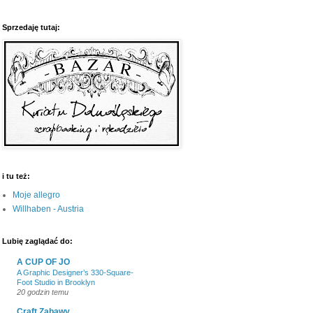
Sprzedaję tutaj:
i tu też:
Moje allegro
Willhaben - Austria
Lubię zaglądać do:
A CUP OF JO
A Graphic Designer’s 330-Square-
Foot Studio in Brooklyn
20 godzin temu
Craft Zabawy