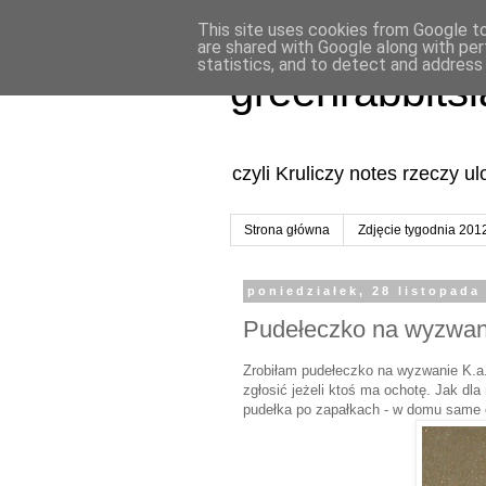
This site uses cookies from Google to 
are shared with Google along with per
statistics, and to detect and address
greenrabbits
czyli Kruliczy notes rzeczy u
Strona główna
Zdjęcie tygodnia 201
poniedziałek, 28 listopada
Pudełeczko na wyzwan
Zrobiłam pudełeczko na wyzwanie K.a
zgłosić jeżeli ktoś ma ochotę. Jak dl
pudełka po zapałkach - w domu same 