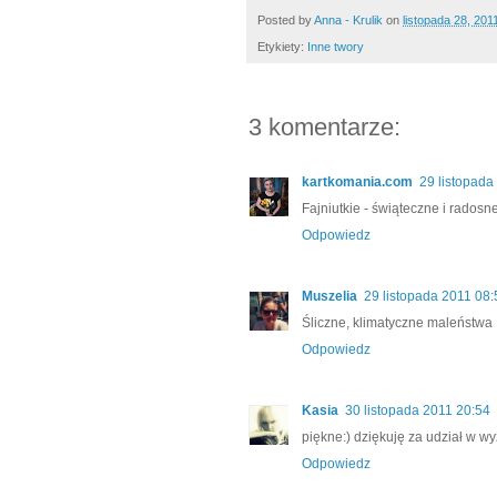
Posted by
Anna - Krulik
on
listopada 28, 201
Etykiety:
Inne twory
3 komentarze:
kartkomania.com
29 listopada
Fajniutkie - świąteczne i radosne
Odpowiedz
Muszelia
29 listopada 2011 08:
Śliczne, klimatyczne maleństwa 
Odpowiedz
Kasia
30 listopada 2011 20:54
piękne:) dziękuję za udział w w
Odpowiedz