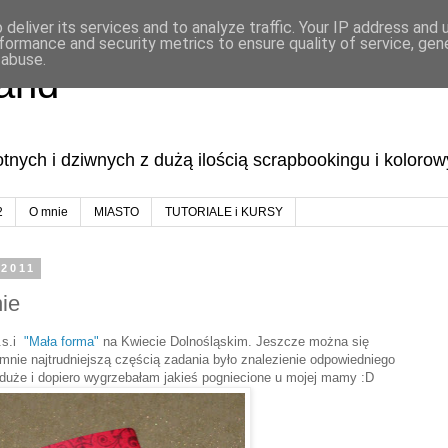
deliver its services and to analyze traffic. Your IP address and
formance and security metrics to ensure quality of service, ge
 abuse.
land
lotnych i dziwnych z dużą ilością scrapbookingu i koloro
2
O mnie
MIASTO
TUTORIALE i KURSY
 2011
ie
.s.i
"Mała forma"
na Kwiecie Dolnośląskim. Jeszcze można się
a mnie najtrudniejszą częścią zadania było znalezienie odpowiedniego
duże i dopiero wygrzebałam jakieś pogniecione u mojej mamy :D