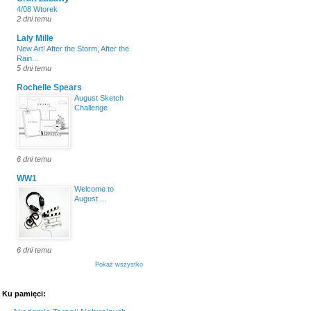
4/08 Wtorek
2 dni temu
Laly Mille
New Art! After the Storm, After the
Rain...
5 dni temu
Rochelle Spears
August Sketch
Challenge
6 dni temu
WW1
Welcome to
August ...
6 dni temu
Pokaż wszystko
Ku pamięci: