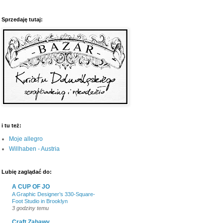
Sprzedaję tutaj:
i tu też:
Moje allegro
Willhaben - Austria
Lubię zaglądać do:
A CUP OF JO
A Graphic Designer’s 330-Square-
Foot Studio in Brooklyn
3 godziny temu
Craft Zabawy