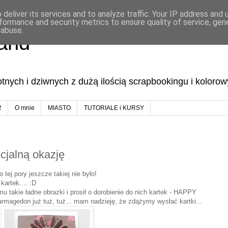
deliver its services and to analyze traffic. Your IP address and
formance and security metrics to ensure quality of service, ge
 abuse.
land
lotnych i dziwnych z dużą ilością scrapbookingu i koloro
2
O mnie
MIASTO
TUTORIALE i KURSY
ecjalną okazję
 tej pory jeszcze takiej nie było!
kartek.... :D
u takie ładne obrazki i prosił o dorobienie do nich kartek - HAPPY
agedon już tuż, tuż... mam nadzieję, że zdążymy wysłać kartki...