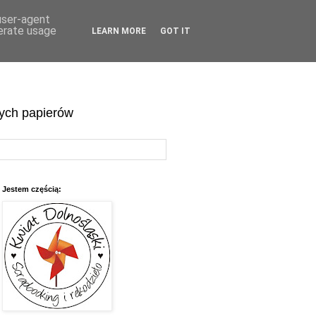
 user-agent
nerate usage
LEARN MORE
GOT IT
wych papierów
Jestem częścią: