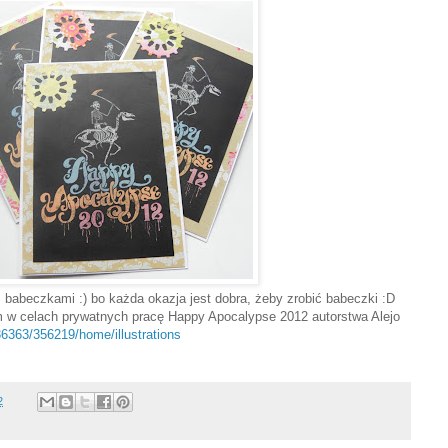
 z babeczkami :) bo każda okazja jest dobra, żeby zrobić babeczki :D
m w celach prywatnych pracę Happy Apocalypse 2012 autorstwa Alejo
36363/356219/home/illustrations
2