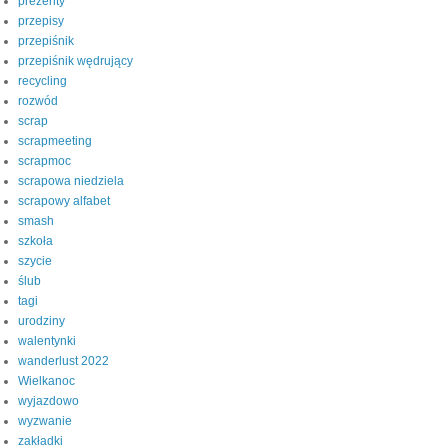
prezenty
przepisy
przepiśnik
przepiśnik wędrujący
recycling
rozwód
scrap
scrapmeeting
scrapmoc
scrapowa niedziela
scrapowy alfabet
smash
szkoła
szycie
ślub
tagi
urodziny
walentynki
wanderlust 2022
Wielkanoc
wyjazdowo
wyzwanie
zakładki