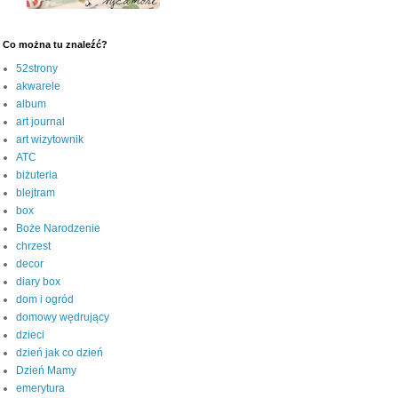
Co można tu znaleźć?
52strony
akwarele
album
art journal
art wizytownik
ATC
biżuteria
blejtram
box
Boże Narodzenie
chrzest
decor
diary box
dom i ogród
domowy wędrujący
dzieci
dzień jak co dzień
Dzień Mamy
emerytura