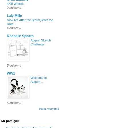
4/08 Wtorek
2 dni temu
Laly Mille
New Art! After the Storm, After the
Rain...
4 dni temu
Rochelle Spears
August Sketch
Challenge
5 dni temu
WW1
Welcome to
August ...
5 dni temu
Pokaż wszystko
Ku pamięci: