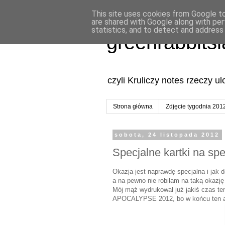
This site uses cookies from Google to 
are shared with Google along with per
statistics, and to detect and address
greenrabbits
czyli Kruliczy notes rzeczy u
Strona główna
Zdjęcie tygodnia 201
sobota, 24 listopada 2012
Specjalne kartki na sp
Okazja jest naprawdę specjalna i jak do
a na pewno nie robiłam na taką okazję 
Mój mąż wydrukował już jakiś czas tem
APOCALYPSE 2012, bo w końcu ten arm