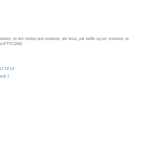
1
wiłam, że ten motyw jest czadowy, ale teraz, jak kartki są już zrobione, to
KALIPTYCZNE!
12 19:14
zji ;)