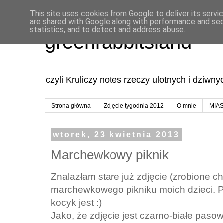
This site uses cookies from Google to deliver its servi
are shared with Google along with performance and secu
statistics, and to detect and address abuse.
greenrabbitsland
czyli Kruliczy notes rzeczy ulotnych i dziwn
Strona główna
Zdjęcie tygodnia 2012
O mnie
MIA
wtorek, 23 kwietnia 2013
Marchewkowy piknik
Znalazłam stare już zdjęcie (zrobione ch
marchewkowego pikniku moich dzieci. Pi
kocyk jest :)
Jako, że zdjęcie jest czarno-białe pas