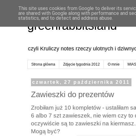
This site uses cookies from Google to deliver its servi
are shared with Google along with performance and secu
statistics, and to detect and address abuse.
greenrabbitsland
czyli Kruliczy notes rzeczy ulotnych i dziwn
Strona główna
Zdjęcie tygodnia 2012
O mnie
MIA
czwartek, 27 października 2011
Zawieszki do prezentów
Zrobiłam już 10 kompletów - ustaliłam 
6 albo 7 szt zawieszek, nie wiem czy to
oczywiście są to zawieszki na kiermasz.
Mogą być?