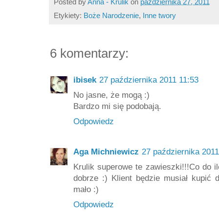
Posted by
Anna - Krulik
on
października 27, 2011
Etykiety:
Boże Narodzenie
,
Inne twory
6 komentarzy:
ibisek
27 października 2011 11:53
No jasne, że mogą :)
Bardzo mi się podobają.
Odpowiedz
Aga Michniewicz
27 października 2011
Krulik superowe te zawieszki!!!Co do 
dobrze :) Klient będzie musiał kupić
mało :)
Odpowiedz